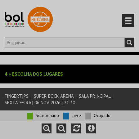
Olá,
iniciar sessão
PT
0
CARRINHO
4
»
ESCOLHA DOS LUGARES
EVENTOS
FINGERTIPS
|
SUPER BOCK ARENA
|
SALA PRINCIPAL
|
CARTÕES
SEXTA-FEIRA | 06 NOV 2026 | 21:30
PRODUTOS
Selecionado
Livre
Ocupado