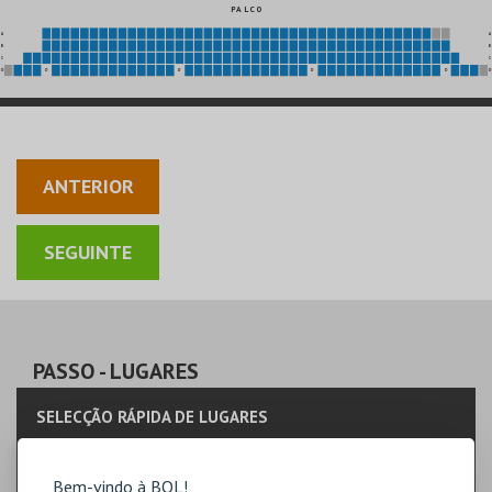
P A L C O
A
A
B
B
C
C
D
D
D
D
D
D
ANTERIOR
PASSO
- LUGARES
SELECÇÃO RÁPIDA DE LUGARES
Indique a quantidade
Bem-vindo à BOL!