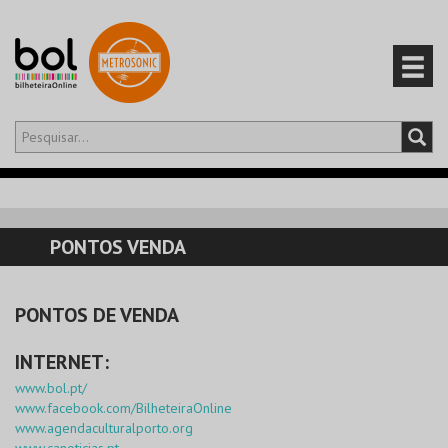
Olá,
iniciar sessão
PT
0
CARRINHO
PONTOS VENDA
EVENTOS
PONTOS DE VENDA
CARTÕES
INTERNET:
PRODUTOS
www.bol.pt/
www.facebook.com/BilheteiraOnline
www.agendaculturalporto.org