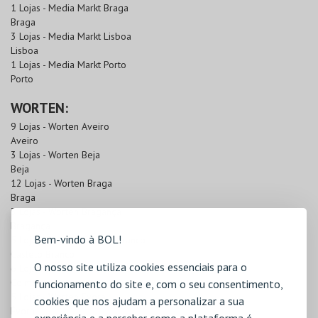
1 Lojas - Media Markt Braga
Braga
3 Lojas - Media Markt Lisboa
Lisboa
1 Lojas - Media Markt Porto
Porto
WORTEN:
9 Lojas - Worten Aveiro
Aveiro
3 Lojas - Worten Beja
Beja
12 Lojas - Worten Braga
Braga
3 Lojas - Worten Bragança
Bragança
Bem-vindo à BOL!
5 Lojas - Worten Castelo Branco
Castelo Branco
O nosso site utiliza cookies essenciais para o
6 Lojas - Worten Coimbra
Coimbra
funcionamento do site e, com o seu consentimento,
5 Lojas - Worten Évora
cookies que nos ajudam a personalizar a sua
Évora
experiência e a perceber como a plataforma é