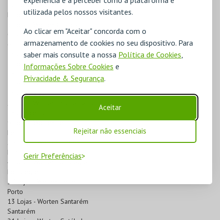
12 Lojas - Worten Faro
utilizada pelos nossos visitantes.
Faro
3 Lojas - Worten Guarda
Ao clicar em "Aceitar" concorda com o
Guarda
armazenamento de cookies no seu dispositivo. Para
6 Lojas - Worten Ilha da Madeira
saber mais consulte a nossa
Política de Cookies
,
Ilha da Madeira
1 Lojas - Worten Ilha de S. Miguel
Informações Sobre Cookies
e
Ilha de S. Miguel
Privacidade & Segurança
.
1 Lojas - Worten Ilha do Faial
Ilha do Faial
2 Lojas - Worten Ilha Terceira
Aceitar
Ilha Terceira
9 Lojas - Worten Leiria
Rejeitar não essenciais
Leiria
25 Lojas - Worten Lisboa
Lisboa
Gerir Preferências
4 Lojas - Worten Portalegre
Portalegre
37 Lojas - Worten Porto
Porto
13 Lojas - Worten Santarém
Santarém