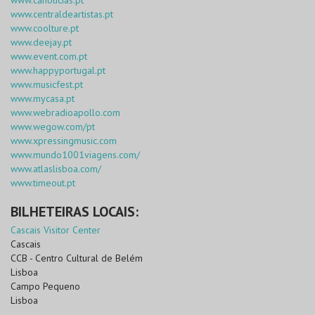
www.canoticias.pt
www.centraldeartistas.pt
www.coolture.pt
www.deejay.pt
www.event.com.pt
www.happyportugal.pt
www.musicfest.pt
www.mycasa.pt
www.webradioapollo.com
www.wegow.com/pt
www.xpressingmusic.com
www.mundo1001viagens.com/
www.atlaslisboa.com/
www.timeout.pt
BILHETEIRAS LOCAIS:
Cascais Visitor Center
Cascais
CCB - Centro Cultural de Belém
Lisboa
Campo Pequeno
Lisboa