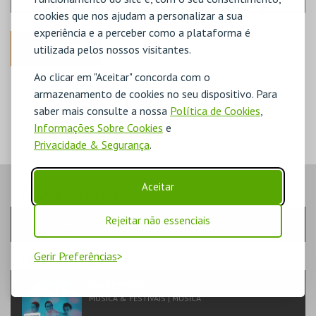
cookies que nos ajudam a personalizar a sua
experiência e a perceber como a plataforma é
ANTERIOR
utilizada pelos nossos visitantes.
Ao clicar em "Aceitar" concorda com o
DISPONÍVEL
armazenamento de cookies no seu dispositivo. Para
POUCO DISPONÍVEL
saber mais consulte a nossa
Política de Cookies
,
ESGOTADO
Informações Sobre Cookies
e
Privacidade & Segurança
.
Aceitar
PASSO
- SESSÃO
Rejeitar não essenciais
Escolha a sessão pretendida
Gerir Preferências
PASSO
- EVENTO
FINGERTIPS
MÚSICA & FESTIVAIS | MÚSICA