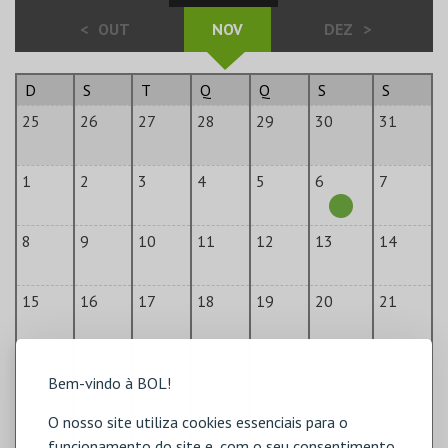
<
OUT
NOV
DEZ
>
D
S
T
Q
Q
S
S
25
26
27
28
29
30
31
1
2
3
4
5
6
7
8
9
10
11
12
13
14
15
16
17
18
19
20
21
22
23
24
25
26
27
28
Bem-vindo à BOL!
29
30
1
2
3
4
5
O nosso site utiliza cookies essenciais para o
funcionamento do site e, com o seu consentimento,