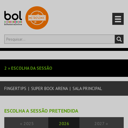
Olá,
iniciar sessão
PT
0
CARRINHO
2
»
ESCOLHA DA SESSÃO
EVENTOS
FINGERTIPS
|
SUPER BOCK ARENA
|
SALA PRINCIPAL
CARTÕES
PRODUTOS
ESCOLHA A SESSÃO PRETENDIDA
«
2025
2026
2027
»