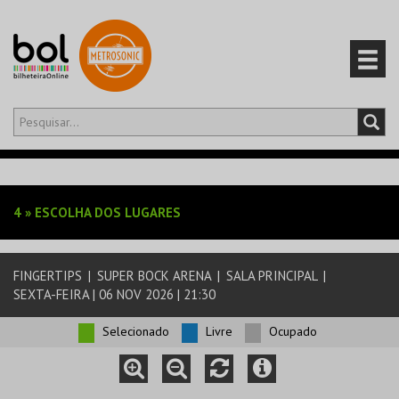
Olá,
iniciar sessão
PT
0
CARRINHO
4
»
ESCOLHA DOS LUGARES
EVENTOS
FINGERTIPS
|
SUPER BOCK ARENA
|
SALA PRINCIPAL
|
CARTÕES
SEXTA-FEIRA | 06 NOV 2026 | 21:30
PRODUTOS
Selecionado
Livre
Ocupado