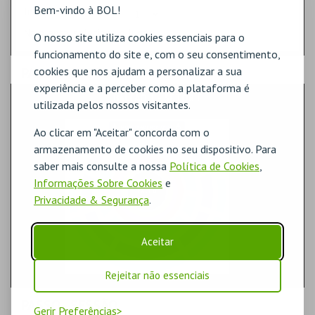
Bem-vindo à BOL!
Indique a quantidade
Na planta, selecione o lugar.
O nosso site utiliza cookies essenciais para o
funcionamento do site e, com o seu consentimento,
cookies que nos ajudam a personalizar a sua
PASSO
- SECTOR
experiência e a perceber como a plataforma é
BALCÃO 1 - SETOR E
utilizada pelos nossos visitantes.
Ao clicar em "Aceitar" concorda com o
armazenamento de cookies no seu dispositivo. Para
saber mais consulte a nossa
Política de Cookies
,
Informações Sobre Cookies
e
Privacidade & Segurança
.
Aceitar
Rejeitar não essenciais
PASSO
- SESSÃO
Gerir Preferências