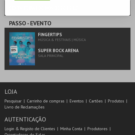
SEXTA-FEIRA | 06 NOV 2026 | 21:30
PASSO
- EVENTO
FINGERTIPS
MÚSICA & FESTIVAIS | MÚSICA
SUPER BOCK ARENA
SALA PRINCIPAL
LOJA
Pesquisar
Carrinho de compras
Eventos
Cartões
Produtos
Livro de Reclamações
AUTENTICAÇÃO
Login & Registo de Clientes
Minha Conta
Produtores
Orientadores de Salas