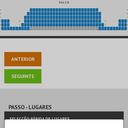
P A L C O
A
A
B
B
C
C
D
D
D
D
E
E
E
E
F
F
ANTERIOR
PASSO
- LUGARES
SELECÇÃO RÁPIDA DE LUGARES