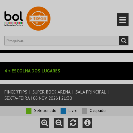
Olá,
iniciar sessão
PT
0
CARRINHO
4
»
ESCOLHA DOS LUGARES
EVENTOS
FINGERTIPS
|
SUPER BOCK ARENA
|
SALA PRINCIPAL
|
CARTÕES
SEXTA-FEIRA | 06 NOV 2026 | 21:30
PRODUTOS
Selecionado
Livre
Ocupado