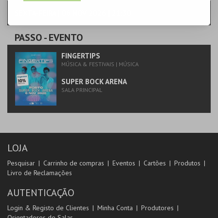
SEXTA-FEIRA | 06 NOV 2026 | 21:30
PASSO
- EVENTO
FINGERTIPS
MÚSICA & FESTIVAIS | MÚSICA
SUPER BOCK ARENA
SALA PRINCIPAL
LOJA
Pesquisar
Carrinho de compras
Eventos
Cartões
Produtos
Livro de Reclamações
AUTENTICAÇÃO
Login & Registo de Clientes
Minha Conta
Produtores
Orientadores de Salas