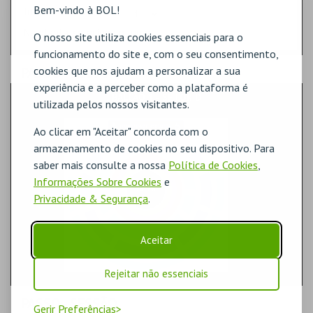
Bem-vindo à BOL!
Indique a quantidade
Na planta, selecione o lugar.
O nosso site utiliza cookies essenciais para o
funcionamento do site e, com o seu consentimento,
cookies que nos ajudam a personalizar a sua
PASSO
- SECTOR
experiência e a perceber como a plataforma é
BALCÃO 1 - SETOR D
utilizada pelos nossos visitantes.
Ao clicar em "Aceitar" concorda com o
armazenamento de cookies no seu dispositivo. Para
saber mais consulte a nossa
Política de Cookies
,
Informações Sobre Cookies
e
Privacidade & Segurança
.
Aceitar
Rejeitar não essenciais
PASSO
- SESSÃO
Gerir Preferências