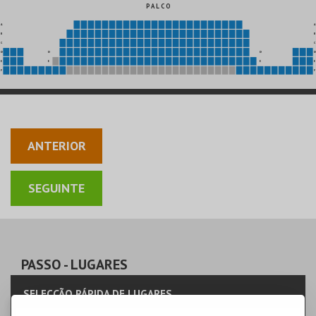
P A L C O
A
A
B
B
C
C
D
D
D
D
E
E
E
E
F
F
ANTERIOR
PASSO
- LUGARES
SELECÇÃO RÁPIDA DE LUGARES