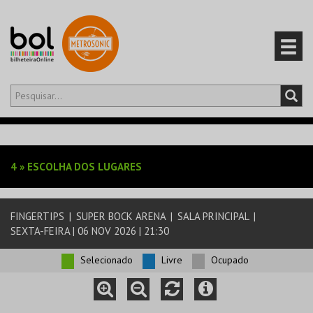
Olá,
iniciar sessão
PT
0
CARRINHO
4
»
ESCOLHA DOS LUGARES
EVENTOS
FINGERTIPS
|
SUPER BOCK ARENA
|
SALA PRINCIPAL
|
CARTÕES
SEXTA-FEIRA | 06 NOV 2026 | 21:30
PRODUTOS
Selecionado
Livre
Ocupado