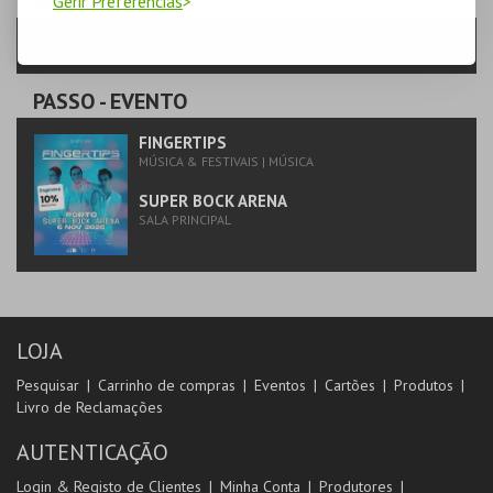
PASSO
- SESSÃO
Gerir Preferências
SEXTA-FEIRA | 06 NOV 2026 | 21:30
PASSO
- EVENTO
FINGERTIPS
MÚSICA & FESTIVAIS | MÚSICA
SUPER BOCK ARENA
SALA PRINCIPAL
LOJA
Pesquisar
Carrinho de compras
Eventos
Cartões
Produtos
Livro de Reclamações
AUTENTICAÇÃO
Login & Registo de Clientes
Minha Conta
Produtores