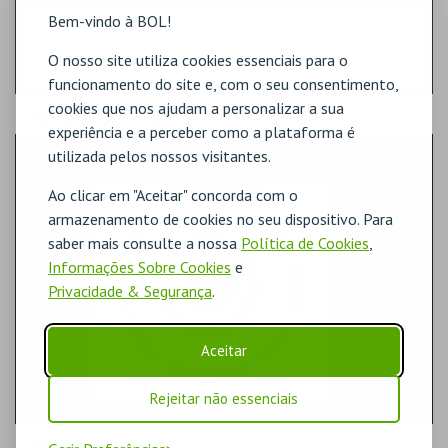
Bem-vindo à BOL!
Indique a quantidade
O nosso site utiliza cookies essenciais para o
Na planta, selecione o lugar.
funcionamento do site e, com o seu consentimento,
cookies que nos ajudam a personalizar a sua
PASSO
- SECTOR
experiência e a perceber como a plataforma é
BALCÃO 0 - SETOR A
utilizada pelos nossos visitantes.
Ao clicar em "Aceitar" concorda com o
armazenamento de cookies no seu dispositivo. Para
saber mais consulte a nossa
Política de Cookies
,
Informações Sobre Cookies
e
Privacidade & Segurança
.
Aceitar
Rejeitar não essenciais