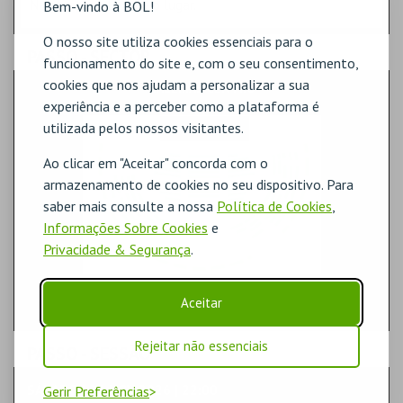
Na planta, selecione o lugar.
Bem-vindo à BOL!
O nosso site utiliza cookies essenciais para o
PASSO
- SECTOR
funcionamento do site e, com o seu consentimento,
cookies que nos ajudam a personalizar a sua
GALERIAS CENTRO
experiência e a perceber como a plataforma é
utilizada pelos nossos visitantes.
Ao clicar em "Aceitar" concorda com o
armazenamento de cookies no seu dispositivo. Para
saber mais consulte a nossa
Política de Cookies
,
Informações Sobre Cookies
e
Privacidade & Segurança
.
Aceitar
Rejeitar não essenciais
PASSO
- SESSÃO
SÁBADO | 21 NOV 2026 | 22:00
Gerir Preferências