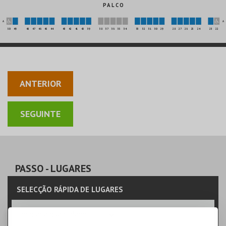
P A L C O
A
A
50
49
48
47
46
45
44
43
42
41
40
39
38
37
36
35
34
33
32
31
30
29
28
27
26
25
24
23
22
ANTERIOR
PASSO
- LUGARES
SELECÇÃO RÁPIDA DE LUGARES
Indique a quantidade